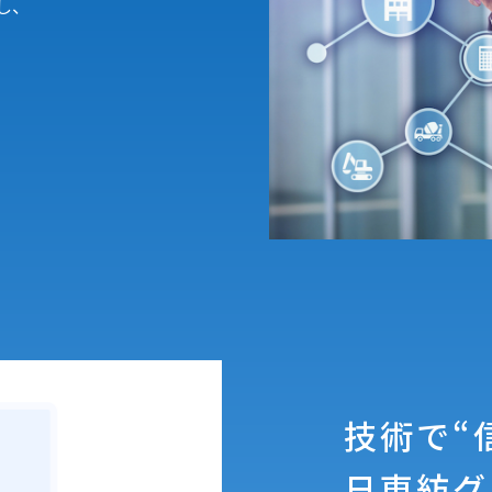
し、
。
技術で“
日東紡グ