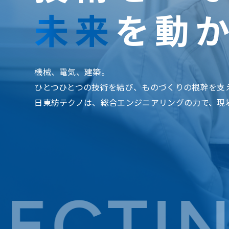
未来
を動
機械、電気、建築。
ひとつひとつの技術を結び、ものづくりの根幹を支
日東紡テクノは、総合エンジニアリングの力で、現
TING 